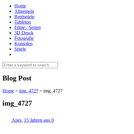
Home
Allgemein
Brettspiele
Tabletop
Filme / Serien
3D Druck
Fotografie
Konsolen
Spiele
Blog Post
Home
>
img_4727
>
img_4727
img_4727
Apes
,
15 Jahren ago
0