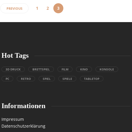
1
2
3
PREVIOUS
Hot Tags
3D DRUCK
BRETTSPIEL
FILM
KINO
KONSOLE
PC
RETRO
SPIEL
SPIELE
TABLETOP
Informationen
Impressum
Datenschutzerklärung