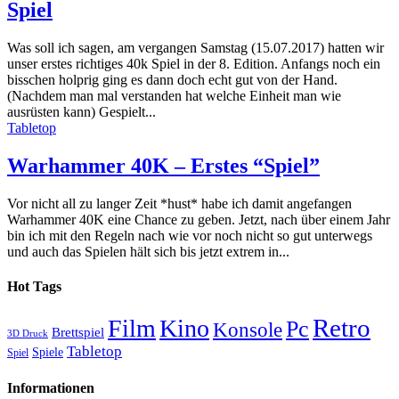
Spiel
Was soll ich sagen, am vergangen Samstag (15.07.2017) hatten wir
unser erstes richtiges 40k Spiel in der 8. Edition. Anfangs noch ein
bisschen holprig ging es dann doch echt gut von der Hand.
(Nachdem man mal verstanden hat welche Einheit man wie
ausrüsten kann) Gespielt...
Tabletop
Warhammer 40K – Erstes “Spiel”
Vor nicht all zu langer Zeit *hust* habe ich damit angefangen
Warhammer 40K eine Chance zu geben. Jetzt, nach über einem Jahr
bin ich mit den Regeln nach wie vor noch nicht so gut unterwegs
und auch das Spielen hält sich bis jetzt extrem in...
Hot Tags
Retro
Film
Kino
Pc
Konsole
Brettspiel
3D Druck
Tabletop
Spiele
Spiel
Informationen