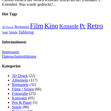
Extended. Was wurde gedruckt?...
Hot Tags
Retro
Film
Kino
Pc
Konsole
Brettspiel
3D Druck
Tabletop
Spiele
Spiel
Informationen
Impressum
Datenschutzerklärung
Kategorien
3D Druck
(22)
Allgemein
(117)
Brettspiele
(32)
Filme / Serien
(66)
Fotografie
(25)
Konsolen
(65)
Pen & Paper
(5)
Spiele
(86)