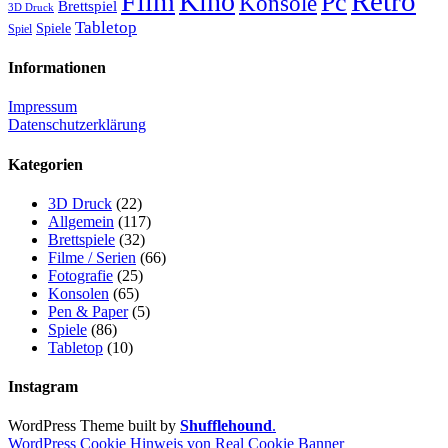
Retro
Film
Kino
Pc
Konsole
Brettspiel
3D Druck
Tabletop
Spiele
Spiel
Informationen
Impressum
Datenschutzerklärung
Kategorien
3D Druck
(22)
Allgemein
(117)
Brettspiele
(32)
Filme / Serien
(66)
Fotografie
(25)
Konsolen
(65)
Pen & Paper
(5)
Spiele
(86)
Tabletop
(10)
Instagram
WordPress Theme built by
Shufflehound
.
WordPress Cookie Hinweis von Real Cookie Banner