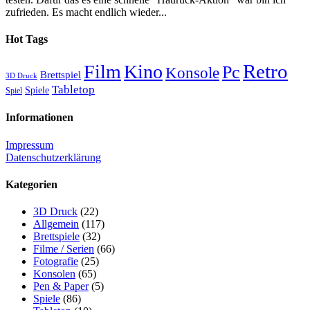
zufrieden. Es macht endlich wieder...
Hot Tags
Retro
Film
Kino
Pc
Konsole
Brettspiel
3D Druck
Tabletop
Spiele
Spiel
Informationen
Impressum
Datenschutzerklärung
Kategorien
3D Druck
(22)
Allgemein
(117)
Brettspiele
(32)
Filme / Serien
(66)
Fotografie
(25)
Konsolen
(65)
Pen & Paper
(5)
Spiele
(86)