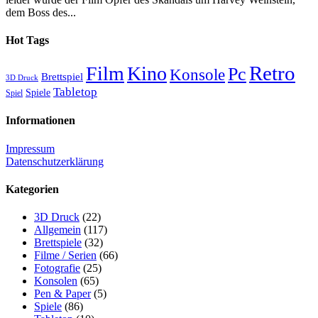
dem Boss des...
Hot Tags
Retro
Film
Kino
Pc
Konsole
Brettspiel
3D Druck
Tabletop
Spiele
Spiel
Informationen
Impressum
Datenschutzerklärung
Kategorien
3D Druck
(22)
Allgemein
(117)
Brettspiele
(32)
Filme / Serien
(66)
Fotografie
(25)
Konsolen
(65)
Pen & Paper
(5)
Spiele
(86)