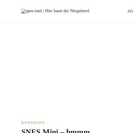
H
KONSOLEN
SNES Mini – hmmm…