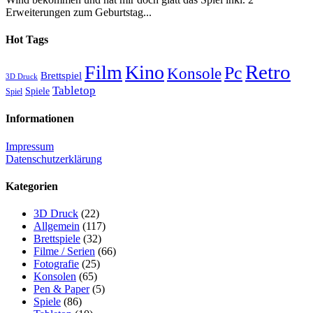
Erweiterungen zum Geburtstag...
Hot Tags
Retro
Film
Kino
Pc
Konsole
Brettspiel
3D Druck
Tabletop
Spiele
Spiel
Informationen
Impressum
Datenschutzerklärung
Kategorien
3D Druck
(22)
Allgemein
(117)
Brettspiele
(32)
Filme / Serien
(66)
Fotografie
(25)
Konsolen
(65)
Pen & Paper
(5)
Spiele
(86)