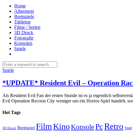
Home
Allgemein
Brettspiele
Tabletop
Filme / Serien
3D Druck
Fotografie
Konsolen
Spiele
Spiele
*UPDATE* Resident Evil – Operation Rac
Als Resident Evil Fan der ersten Stunde ist es ja eigentlich selbstver
Evil Operation Recoon City weniger um ein Horror-Spiel handelt, son
Hot Tags
Retro
Film
Kino
Pc
Konsole
Brettspiel
Spiel
3D Druck