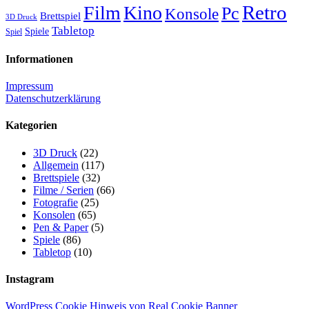
Retro
Film
Kino
Pc
Konsole
Brettspiel
3D Druck
Tabletop
Spiele
Spiel
Informationen
Impressum
Datenschutzerklärung
Kategorien
3D Druck
(22)
Allgemein
(117)
Brettspiele
(32)
Filme / Serien
(66)
Fotografie
(25)
Konsolen
(65)
Pen & Paper
(5)
Spiele
(86)
Tabletop
(10)
Instagram
WordPress Cookie Hinweis von Real Cookie Banner