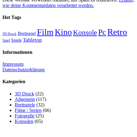
wie deine Kommentardaten verarbeitet werden.
Hot Tags
Retro
Film
Kino
Pc
Konsole
Brettspiel
3D Druck
Tabletop
Spiele
Spiel
Informationen
Impressum
Datenschutzerklärung
Kategorien
3D Druck
(22)
Allgemein
(117)
Brettspiele
(32)
Filme / Serien
(66)
Fotografie
(25)
Konsolen
(65)
Pen & Paper
(5)
Spiele
(86)