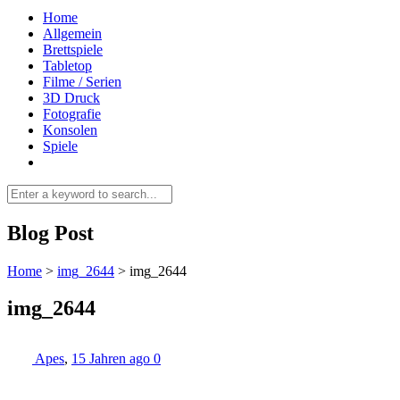
Home
Allgemein
Brettspiele
Tabletop
Filme / Serien
3D Druck
Fotografie
Konsolen
Spiele
Blog Post
Home
>
img_2644
>
img_2644
img_2644
Apes
,
15 Jahren ago
0