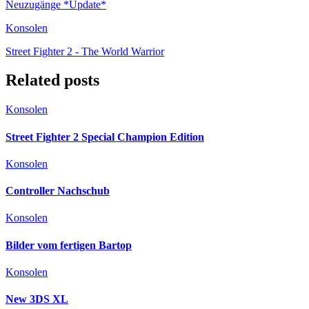
Controller Nachschub
Konsolen
Bilder vom fertigen Bartop
Konsolen
New 3DS XL
Konsolen
Der graue Kasten wird 25
Konsolen
,
Spiele
Retro Gaming – Mehr als nur ein Hobby – Teil 1
Schreibe einen Kommentar
Your comment
*