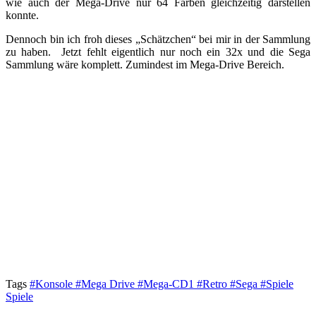
wie auch der Mega-Drive nur 64 Farben gleichzeitig darstellen
konnte.
Dennoch bin ich froh dieses „Schätzchen“ bei mir in der Sammlung
zu haben. Jetzt fehlt eigentlich nur noch ein 32x und die Sega
Sammlung wäre komplett. Zumindest im Mega-Drive Bereich.
Tags
#Konsole
#Mega Drive
#Mega-CD1
#Retro
#Sega
#Spiele
Spiele
Neuzugänge *Update*
Konsolen
Street Fighter 2 - The World Warrior
Related posts
Konsolen
Street Fighter 2 Special Champion Edition
Konsolen