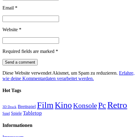
wie deine Kommentardaten verarbeitet werden.
Hot Tags
Retro
Film
Kino
Pc
Konsole
Brettspiel
3D Druck
Tabletop
Spiele
Spiel
Informationen
Impressum
Datenschutzerklärung
Kategorien
3D Druck
(22)
Allgemein
(117)
Brettspiele
(32)
Filme / Serien
(66)
Fotografie
(25)
Konsolen
(65)
Pen & Paper
(5)
Spiele
(86)
Tabletop
(10)