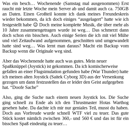
Was ein besch… Wochenende (Samstag mal ausgenommen) Erst
raucht mir letzte Woche mein Server ab und damit auch ca. 750GB
an Daten. Einen Großteil konnte ich dank meines Freundeskreis
wieder bekommen, da ich doch einiges “ausgelagert” hatte wie ich
festgestellt habe 😉 Doch meine komplette Musik, die über mehr als
10 Jahre zusammengetragen wurde ist weg… Das schmerzt dann
doch schon ein bisschen. Auch einige Serien die ich mit viel Mühe
und viel Zeitaufwand aufgenommen, geschnitten und umgewandelt
hatte sind weg… Was lernt man daraus? Macht ein Backup vom
Backup wenn die Originale weg sind.
Aber das Wochenende hatte auch was gutes. Mein neuer
Spaßknüppel (Joystick) ist gekommen. Da ich komischerweise
gefallen an einer Flugsimulation gefunden habe (War Thunder) hatte
ich meinen alten Joystick (Saitek Cyborg 3D) aus der Versenkung
gezogen um dann festzustellen das er leider den Geist aufgegeben
hat. “Doofe Sache”
Also, ging die Suche nach einem neuen Joystick los. Die Suche
ging schnell zu Ende als ich den Thrustmaster Hotas Warthog
gesehen habe. Da dachte ich mir nur geniales Teil, musst du haben.
Doch aus Vorfreude wurde schnell WTF viel zu teuer. Das gute
Stück kostet nämlich zwischen 360,- und 560 € und das ist für ein
bisschen Spaß eindeutig zu teuer…