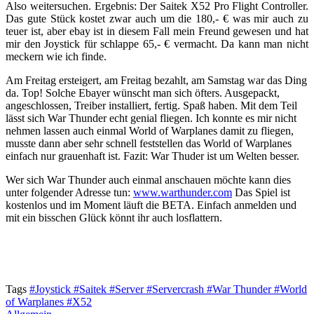
Also weitersuchen. Ergebnis: Der Saitek X52 Pro Flight Controller.
Das gute Stück kostet zwar auch um die 180,- € was mir auch zu
teuer ist, aber ebay ist in diesem Fall mein Freund gewesen und hat
mir den Joystick für schlappe 65,- € vermacht. Da kann man nicht
meckern wie ich finde.
Am Freitag ersteigert, am Freitag bezahlt, am Samstag war das Ding
da. Top! Solche Ebayer wünscht man sich öfters. Ausgepackt,
angeschlossen, Treiber installiert, fertig. Spaß haben. Mit dem Teil
lässt sich War Thunder echt genial fliegen. Ich konnte es mir nicht
nehmen lassen auch einmal World of Warplanes damit zu fliegen,
musste dann aber sehr schnell feststellen das World of Warplanes
einfach nur grauenhaft ist. Fazit: War Thuder ist um Welten besser.
Wer sich War Thunder auch einmal anschauen möchte kann dies
unter folgender Adresse tun:
www.warthunder.com
Das Spiel ist
kostenlos und im Moment läuft die BETA. Einfach anmelden und
mit ein bisschen Glück könnt ihr auch losflattern.
Tags
#Joystick
#Saitek
#Server
#Servercrash
#War Thunder
#World
of Warplanes
#X52