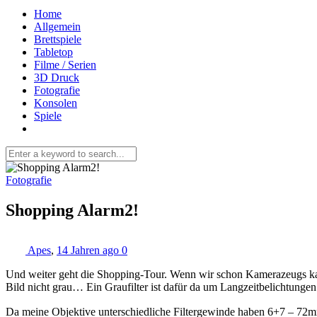
Home
Allgemein
Brettspiele
Tabletop
Filme / Serien
3D Druck
Fotografie
Konsolen
Spiele
Fotografie
Shopping Alarm2!
Apes
,
14 Jahren ago
0
Und weiter geht die Shopping-Tour. Wenn wir schon Kamerazeugs kauf
Bild nicht grau… Ein Graufilter ist dafür da um Langzeitbelichtunge
Da meine Objektive unterschiedliche Filtergewinde haben 6+7 – 72mm