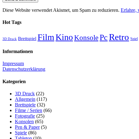
Diese Website verwendet Akismet, um Spam zu reduzieren.
Erfahre,
Hot Tags
Retro
Film
Kino
Pc
Konsole
Brettspiel
Spiel
3D Druck
Informationen
Impressum
Datenschutzerklärung
Kategorien
3D Druck
(22)
Allgemein
(117)
Brettspiele
(32)
Filme / Serien
(66)
Fotografie
(25)
Konsolen
(65)
Pen & Paper
(5)
Spiele
(86)
Tabletop
(10)