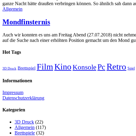
ganze Nacht hätte draußen verbringen können. So ähnlich sah dann au
Allgemein
Mondfinsternis
Auch wir konnten es uns am Freitag Abend (27.07.2018) nicht nehme
auf die Suche nach einer erhöhten Position gemacht um den Mond gut
Hot Tags
Retro
Film
Kino
Pc
Konsole
Brettspiel
Spiel
3D Druck
Informationen
Impressum
Datenschutzerklärung
Kategorien
3D Druck
(22)
Allgemein
(117)
Brettspiele
(32)