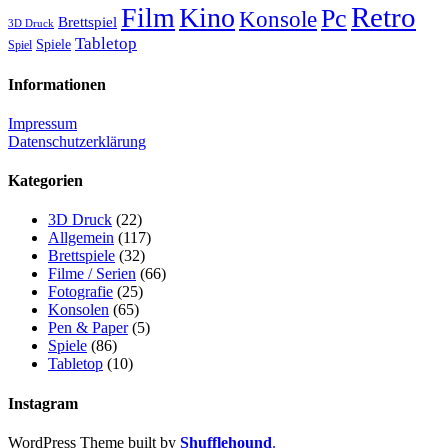
Retro
Film
Kino
Pc
Konsole
Brettspiel
3D Druck
Tabletop
Spiele
Spiel
Informationen
Impressum
Datenschutzerklärung
Kategorien
3D Druck
(22)
Allgemein
(117)
Brettspiele
(32)
Filme / Serien
(66)
Fotografie
(25)
Konsolen
(65)
Pen & Paper
(5)
Spiele
(86)
Tabletop
(10)
Instagram
WordPress Theme built by
Shufflehound
.