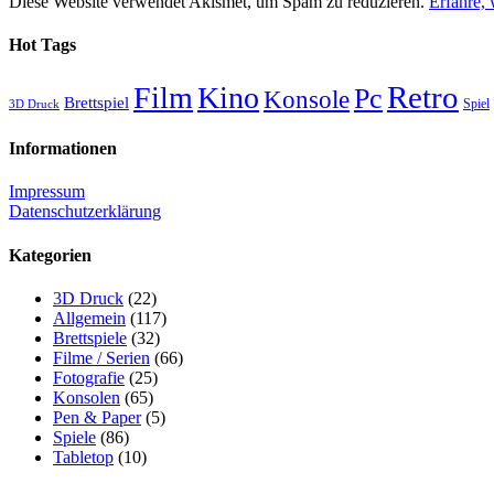
Diese Website verwendet Akismet, um Spam zu reduzieren.
Erfahre,
Hot Tags
Retro
Film
Kino
Pc
Konsole
Brettspiel
Spiel
3D Druck
Informationen
Impressum
Datenschutzerklärung
Kategorien
3D Druck
(22)
Allgemein
(117)
Brettspiele
(32)
Filme / Serien
(66)
Fotografie
(25)
Konsolen
(65)
Pen & Paper
(5)
Spiele
(86)
Tabletop
(10)