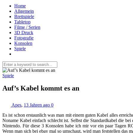
Home
Allgemein
Brettspiele
Tabletop
Filme / Serien
3D Druck
Fotografie
Konsolen
Spiele
Spiele
Auf’s Kabel kommt es an
Apes
,
13 Jahren ago
0
Es ist schon erstaunlich was man mit einem guten Kabel alles erreic
Noname Kabel einfach schlecht ist. Selbst die Standardkabel die b
Nintendo. Für diese 3 Konsolen habe ich mir vor ein paar Tagen RG
Wenn man sich bei ebay mal so umschaut, wird man feststellen das man 