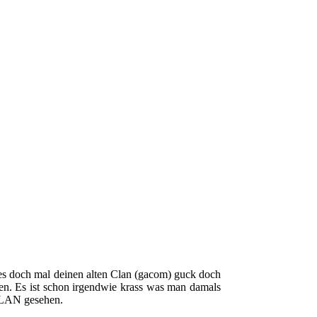
b es doch mal deinen alten Clan (gacom) guck doch
nden. Es ist schon irgendwie krass was man damals
om LAN gesehen.