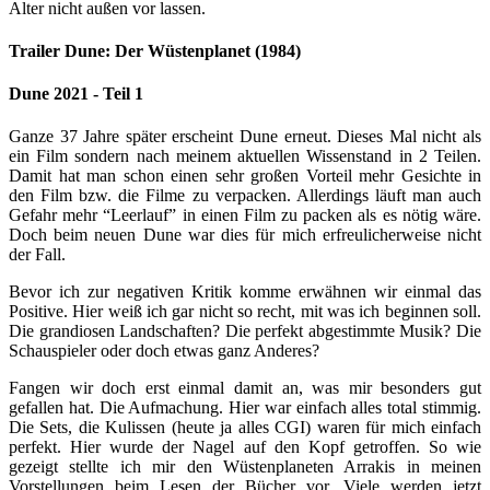
Alter nicht außen vor lassen.
Trailer Dune: Der Wüstenplanet (1984)
Dune 2021 - Teil 1
Ganze 37 Jahre später erscheint Dune erneut. Dieses Mal nicht als
ein Film sondern nach meinem aktuellen Wissenstand in 2 Teilen.
Damit hat man schon einen sehr großen Vorteil mehr Gesichte in
den Film bzw. die Filme zu verpacken. Allerdings läuft man auch
Gefahr mehr “Leerlauf” in einen Film zu packen als es nötig wäre.
Doch beim neuen Dune war dies für mich erfreulicherweise nicht
der Fall.
Bevor ich zur negativen Kritik komme erwähnen wir einmal das
Positive. Hier weiß ich gar nicht so recht, mit was ich beginnen soll.
Die grandiosen Landschaften? Die perfekt abgestimmte Musik? Die
Schauspieler oder doch etwas ganz Anderes?
Fangen wir doch erst einmal damit an, was mir besonders gut
gefallen hat. Die Aufmachung. Hier war einfach alles total stimmig.
Die Sets, die Kulissen (heute ja alles CGI) waren für mich einfach
perfekt. Hier wurde der Nagel auf den Kopf getroffen. So wie
gezeigt stellte ich mir den Wüstenplaneten Arrakis in meinen
Vorstellungen beim Lesen der Bücher vor. Viele werden jetzt