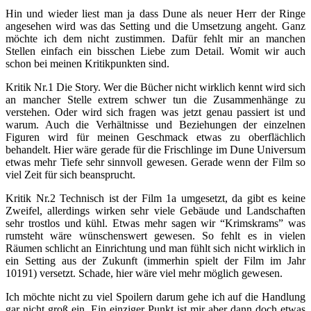
Hin und wieder liest man ja dass Dune als neuer Herr der Ringe
angesehen wird was das Setting und die Umsetzung angeht. Ganz
möchte ich dem nicht zustimmen. Dafür fehlt mir an manchen
Stellen einfach ein bisschen Liebe zum Detail. Womit wir auch
schon bei meinen Kritikpunkten sind.
Kritik Nr.1 Die Story. Wer die Bücher nicht wirklich kennt wird sich
an mancher Stelle extrem schwer tun die Zusammenhänge zu
verstehen. Oder wird sich fragen was jetzt genau passiert ist und
warum. Auch die Verhältnisse und Beziehungen der einzelnen
Figuren wird für meinen Geschmack etwas zu oberflächlich
behandelt. Hier wäre gerade für die Frischlinge im Dune Universum
etwas mehr Tiefe sehr sinnvoll gewesen. Gerade wenn der Film so
viel Zeit für sich beansprucht.
Kritik Nr.2 Technisch ist der Film 1a umgesetzt, da gibt es keine
Zweifel, allerdings wirken sehr viele Gebäude und Landschaften
sehr trostlos und kühl. Etwas mehr sagen wir “Krimskrams” was
rumsteht wäre wünschenswert gewesen. So fehlt es in vielen
Räumen schlicht an Einrichtung und man fühlt sich nicht wirklich in
ein Setting aus der Zukunft (immerhin spielt der Film im Jahr
10191) versetzt. Schade, hier wäre viel mehr möglich gewesen.
Ich möchte nicht zu viel Spoilern darum gehe ich auf die Handlung
gar nicht groß ein. Ein einziger Punkt ist mir aber dann doch etwas