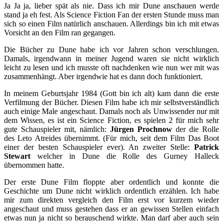
Ja Ja ja, lieber spät als nie. Dass ich mir Dune anschauen werde
stand ja eh fest. Als Science Fiction Fan der ersten Stunde muss man
sich so einen Film natürlich anschauen. Allerdings bin ich mit etwas
Vorsicht an den Film ran gegangen.
Die Bücher zu Dune habe ich vor Jahren schon verschlungen.
Damals, irgendwann in meiner Jugend waren sie nicht wirklich
leicht zu lesen und ich musste oft nachdenken wie nun wer mit was
zusammenhängt. Aber irgendwie hat es dann doch funktioniert.
In meinem Geburtsjahr 1984 (Gott bin ich alt) kam dann die erste
Verfilmung der Bücher. Diesen Film habe ich mir selbstverständlich
auch einige Male angeschaut. Damals noch als Unwissender nur mit
dem Wissen, es ist ein Science Fiction, es spielen 2 für mich sehr
gute Schauspieler mit, nämlich:
Jürgen Prochnow
der die Rolle
des Leto Atreides übernimmt. (Für mich, seit dem Film Das Boot
einer der besten Schauspieler ever). An zweiter Stelle:
Patrick
Stewart
welcher in Dune die Rolle des Gurney Halleck
übernommen hatte.
Der erste Dune Film floppte aber ordentlich und konnte die
Geschichte um Dune nicht wirklich ordentlich erzählen. Ich habe
mir zum direkten vergleich den Film erst vor kurzem wieder
angeschaut und muss gestehen dass er an gewissen Stellen einfach
etwas nun ja nicht so berauschend wirkte. Man darf aber auch sein