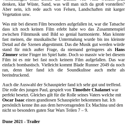
denken, klar Wüste, Sand, was will man sich da groß vorstellen?
Aber nein, ich rede auch von Felsen, Landschaften mit karger
Vegetation usw.
Was mir bei diesem Film besonders aufgefallen ist, war die Tatsache
dass ich noch keinen Film erlebt habe wo das Zusammenspiel
zwischen Filmmusik und Bild so genial harmonierte. Man könnte
fast meinen, die musikalische Untermalung wurde bis ins kleinste
Detail auf die Szenen abgestimmt. Das die Musik gut werden würde
stand für mich außer Frage, da niemand geringeres als
Hans
Zimmer
seine Finger im Spiel hatte. Doch so massiv wie bei diesem
Film ist es mir bei fast noch keinem Film aufgefallen. Das war
einfach bombastisch. Vielleicht kommt Blade Runner 2049 da noch
ran, denn hier fand ich die Soundkulisse auch mehr als
beeindruckend.
Auch die Auswahl der Schauspieler fand ich sehr gut und treffend.
Die rolle des jungen Paul, gespielt von
Timothée Chalamet
war
perfekt besetzt. Gleiches gilt für die Rolle seines Vaters welche mit
Oscar Isaac
einen grandiosen Schauspieler bekommen hat. Ich
persönlich kenne ihn aus dem hervorragenden Ex Machina und den
nicht so besonders guten Star Wars Teilen 7 – 9.
Dune 2021 - Trailer