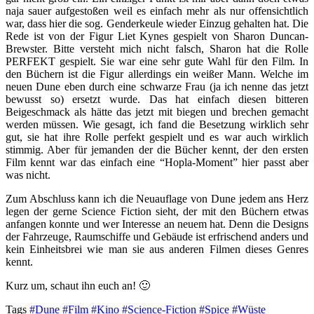
naja sauer aufgestoßen weil es einfach mehr als nur offensichtlich
war, dass hier die sog. Genderkeule wieder Einzug gehalten hat. Die
Rede ist von der Figur Liet Kynes gespielt von Sharon Duncan-
Brewster. Bitte versteht mich nicht falsch, Sharon hat die Rolle
PERFEKT gespielt. Sie war eine sehr gute Wahl für den Film. In
den Büchern ist die Figur allerdings ein weißer Mann. Welche im
neuen Dune eben durch eine schwarze Frau (ja ich nenne das jetzt
bewusst so) ersetzt wurde. Das hat einfach diesen bitteren
Beigeschmack als hätte das jetzt mit biegen und brechen gemacht
werden müssen. Wie gesagt, ich fand die Besetzung wirklich sehr
gut, sie hat ihre Rolle perfekt gespielt und es war auch wirklich
stimmig. Aber für jemanden der die Bücher kennt, der den ersten
Film kennt war das einfach eine “Hopla-Moment” hier passt aber
was nicht.
Zum Abschluss kann ich die Neuauflage von Dune jedem ans Herz
legen der gerne Science Fiction sieht, der mit den Büchern etwas
anfangen konnte und wer Interesse an neuem hat. Denn die Designs
der Fahrzeuge, Raumschiffe und Gebäude ist erfrischend anders und
kein Einheitsbrei wie man sie aus anderen Filmen dieses Genres
kennt.
Kurz um, schaut ihn euch an! 🙂
Tags
#Dune
#Film
#Kino
#Science-Fiction
#Spice
#Wüste