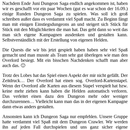
Nachdem Ende Juni Dungeon Saga endlich angekommen ist, haben
wir es geschafft vor ein paar Wochen (gut es war schon der 16.09.)
einige Runden Dungeon Saga zu spielen. Was soll ich groß
schreiben außer dass es verdammt viel Spaß macht. Zu Beginn fängt
man mit einigen Einstiegsdungeons an und steigert sich Stück für
Stück mit den Möglichkeiten die man hat. Das geht dann so weit das
man sich eigene Kampagnen ausdenken und gestalten kann.
Selbstverständlich mit der Erstellung von eigenen Helden.
Die Quests die wir bis jetzt gespielt haben haben sehr viel Spaß
gemacht und man musste als Team sehr gut überlegen wie man den
Overlord besiegt. Mit ein bisschen Nachdenken schafft man aber
auch das. 🙂
Trotz des Lobes hat das Spiel einen Aspekt der mir nicht gefällt. Der
Zeitdruck… Der Overlord hat einen sog. Overlord-Kartenstapel.
Wenn der Overlord alle Karten aus diesem Stapel verspielt hat bzw.
keine mehr ziehen kann haben die Helden automatisch verloren.
Das verleitet einen dazu den Dungeon mehr oder weniger
durchzurennen… Vielleicht kann man das in der eigenen Kampagne
dann etwas anders gestalten.
Ansonsten kann ich Dungeon Saga nur empfehlen. Unsere Gruppe
hatte verdammt viel Spaß mit dem Dungeon Crawler. Wir werden
ihn auf jeden Fall durchspielen und uns ganz sicher eigene