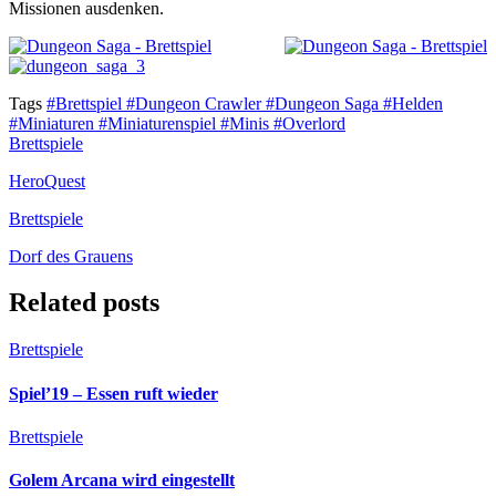
Missionen ausdenken.
Tags
#Brettspiel
#Dungeon Crawler
#Dungeon Saga
#Helden
#Miniaturen
#Miniaturenspiel
#Minis
#Overlord
Brettspiele
HeroQuest
Brettspiele
Dorf des Grauens
Related posts
Brettspiele
Spiel’19 – Essen ruft wieder
Brettspiele
Golem Arcana wird eingestellt