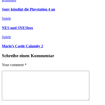
Konsolen
Sony kündigt die Playstation 4 an
Spiele
NES und SNESbox
Spiele
Mario’s Castle Calamity 2
Schreibe einen Kommentar
Your comment
*