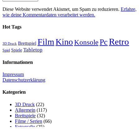
Diese Website verwendet Akismet, um Spam zu reduzieren.
Erfahre,
wie deine Kommentardaten verarbeitet werden.
Hot Tags
Retro
Film
Kino
Pc
Konsole
Brettspiel
3D Druck
Tabletop
Spiele
Spiel
Informationen
Impressum
Datenschutzerklärung
Kategorien
3D Druck
(22)
Allgemein
(117)
Brettspiele
(32)
Filme / Serien
(66)
Fotografie
(25)
Konsolen
(65)
Pen & Paper
(5)