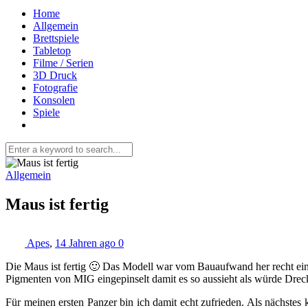
Home
Allgemein
Brettspiele
Tabletop
Filme / Serien
3D Druck
Fotografie
Konsolen
Spiele
Allgemein
Maus ist fertig
Apes
,
14 Jahren ago
0
Die Maus ist fertig 🙂 Das Modell war vom Bauaufwand her recht einf
Pigmenten von MIG eingepinselt damit es so aussieht als würde Dreck
Für meinen ersten Panzer bin ich damit echt zufrieden. Als nächstes