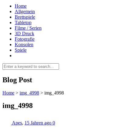
Home
Allgemein
Brettspiele
Tabletop
Filme / Serien
3D Druck
Fotografie
Konsolen
Spiele
Blog Post
Home
>
img_4998
>
img_4998
img_4998
Apes
,
15 Jahren ago
0