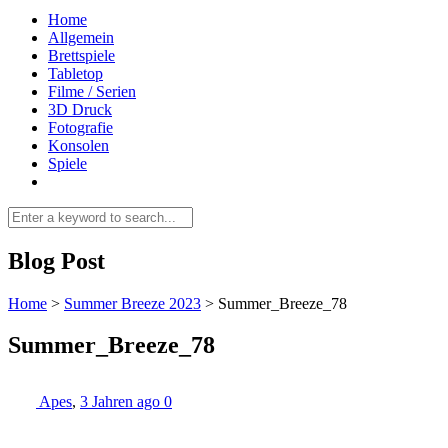
Home
Allgemein
Brettspiele
Tabletop
Filme / Serien
3D Druck
Fotografie
Konsolen
Spiele
Blog Post
Home
>
Summer Breeze 2023
>
Summer_Breeze_78
Summer_Breeze_78
Apes
,
3 Jahren ago
0