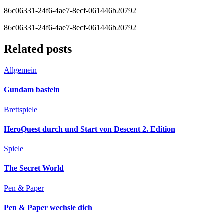
86c06331-24f6-4ae7-8ecf-061446b20792
86c06331-24f6-4ae7-8ecf-061446b20792
Related posts
Allgemein
Gundam basteln
Brettspiele
HeroQuest durch und Start von Descent 2. Edition
Spiele
The Secret World
Pen & Paper
Pen & Paper wechsle dich