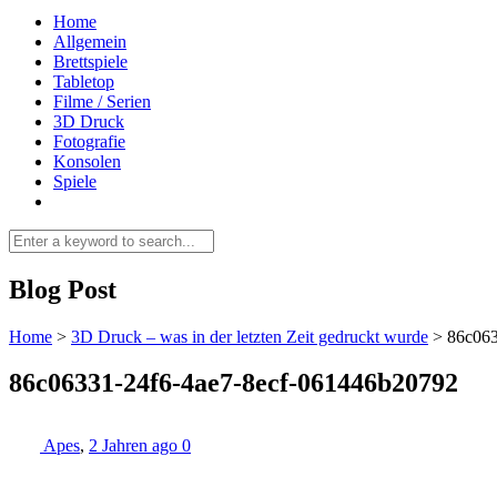
Home
Allgemein
Brettspiele
Tabletop
Filme / Serien
3D Druck
Fotografie
Konsolen
Spiele
Blog Post
Home
>
3D Druck – was in der letzten Zeit gedruckt wurde
>
86c063
86c06331-24f6-4ae7-8ecf-061446b20792
Apes
,
2 Jahren ago
0