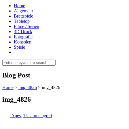
Home
Allgemein
Brettspiele
Tabletop
Filme / Serien
3D Druck
Fotografie
Konsolen
Spiele
Blog Post
Home
>
img_4826
>
img_4826
img_4826
Apes
,
15 Jahren ago
0