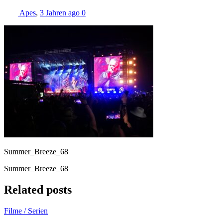
Apes
,
3 Jahren ago
0
Summer_Breeze_68
Summer_Breeze_68
Related posts
Filme / Serien