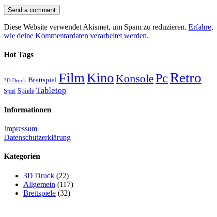
Diese Website verwendet Akismet, um Spam zu reduzieren.
Erfahre,
wie deine Kommentardaten verarbeitet werden.
Hot Tags
Retro
Film
Kino
Pc
Konsole
Brettspiel
3D Druck
Tabletop
Spiele
Spiel
Informationen
Impressum
Datenschutzerklärung
Kategorien
3D Druck
(22)
Allgemein
(117)
Brettspiele
(32)
Filme / Serien
(66)
Fotografie
(25)