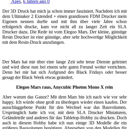
Apes
,
6 Jahren ago
0
Der 3D Druck hat mich ja schon immer fasziniert. Nachdem ich mit
dem Ultimaker 2 Extended + einen grandiosen FDM Drucker mein
Eigenen nennen durfte und mit ihm über viele Jahre schon
erfolgreich drucke, kam vor nicht all zu langer Zeit ein SLA
Drucker dazu. Die Rede ist vom Elegoo Mars. Der kleine, günstige
Resin Drucker ist eine günstige, aber sehr hochwertige Möglichkeit
mit dem Resin-Druck anzufangen.
Der Mars hat mir über eine lange Zeit sehr treue Dienste geleistet
und wird diese nun bei einem sehr guten Freund weiter verrichten.
Denn bei mir hat sich Aufgrund des Black Fridays oder besser
gesagt der Black Week etwas geändert.
Elegoo Mars raus, Anycubic Photon Mono X rein
Aber warum das Ganze? Mit dem Mars bin ich nach wie vor sehr
happy. Ich würde ohne groß zu überlegen wieder einen kaufen. Der
ausschlaggebene Punkt für den Wechsel war das Bauvolumen.
Ursprünglich hatte ich vor, mit dem SLA Drucker Miniaturen,
Geländeteile und anderes für das Tabletop-Hobby zu drucken. Doch
auch in diesem Hobby habe ich nun einige 3D Modelle die ein
größeres Bauvolumen benötigen. Abgesehen von den Modellen für